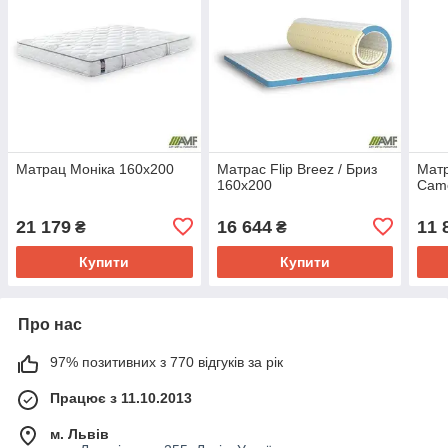
Матрац Моніка 160x200
Матрас Flip Breez / Бриз
Матр
160x200
Came
21 179
16 644
11 
₴
₴
Купити
Купити
Про нас
97% позитивних з 770 відгуків за рік
Працює з 11.10.2013
м. Львів