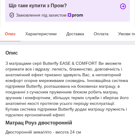
Що таке купити з Пром?
Замовлення під захистом
Опис
Характеристики
Доставка
Оплата
Умови п
Опис
З матрацами серії Butterfly EASE & COMFORT Ви зможете
отримати все і відразу: легкість, блаженство, довговічність і
анатомічний ефект приємно здивують Вас, а неповторний
комфорт огорне мереживами сновидінь. Інноваційна система
підтримки Butterfly, розташована на боковинах матрацу, в
поєднанні з сучасним пружинним блоком робить матрац
зручним і комфортним, збільшує термін служби і зберігає його
анатомічні якості протягом усього періоду експлуатації.
Кутова система підтримки Butterfly додає матрацу пружність і
підсилює ергономічний ефект.
Матрац Роуз двосторонній
Двосторонній зима/літо - висота 24 см