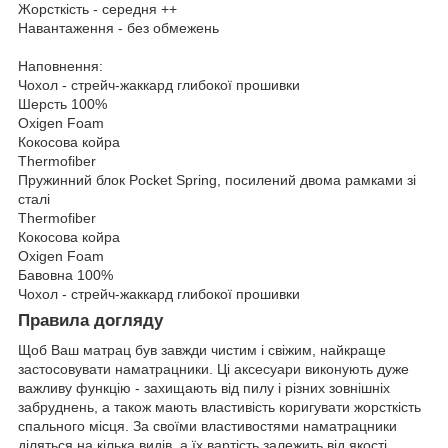
Жорсткість - середня ++
Навантаження - без обмежень
Наповнення:
Чохол - стрейч-жаккард глибокої прошивки
Шерсть 100%
Oxigen Foam
Кокосова койра
Thermofiber
Пружинний блок Pocket Spring, посилений двома рамками зі
сталі
Thermofiber
Кокосова койра
Oxigen Foam
Бавовна 100%
Чохол - стрейч-жаккард глибокої прошивки
Правила догляду
Щоб Ваш матрац був завжди чистим і свіжим, найкраще
застосовувати наматрацники. Ці аксесуари виконують дуже
важливу функцію - захищають від пилу і різних зовнішніх
забруднень, а також мають властивість коригувати жорсткість
спального місця. За своїми властивостями наматрацники
діляться на кілька видів, а їх вартість залежить від якості