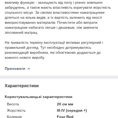
важливу функцію - захищають від пилу і різних зовнішніх
забруднень, а також мають властивість коригувати жорсткість
спального місця. За своїми властивостями наматрацники
діляться на кілька видів, а їх вартість залежить від якості
використовуваних матеріалів. Почистити або випрати
наматрацник набагато легше і дешевше, ніж замінити
зіпсований матрац.
На тривалість терміну експлуатації впливає регулярний і
правильний догляд. Тут необхідно дотримуватись
рекомендацій виробника, які обов'язково додаються до
кожного нового виробу.
Приховати
Характеристики
Користувальницькі характеристики
Висота
20 см мм
Жорсткість
III-IV (середня +)
Колекція
Four Red