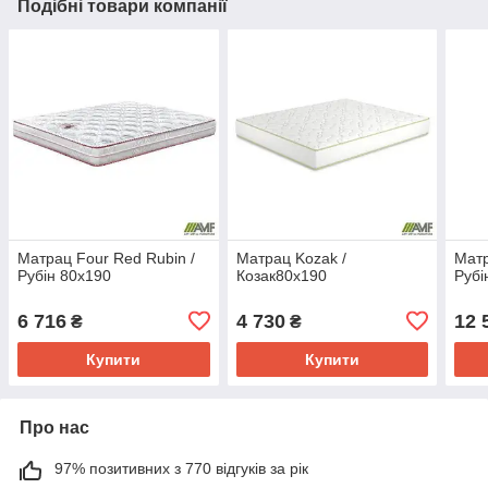
Подібні товари компанії
Матрац Four Red Rubin /
Матрац Kozak /
Матр
Рубін 80х190
Козак80х190
Рубі
6 716
4 730
12 
₴
₴
Купити
Купити
Про нас
97% позитивних з 770 відгуків за рік