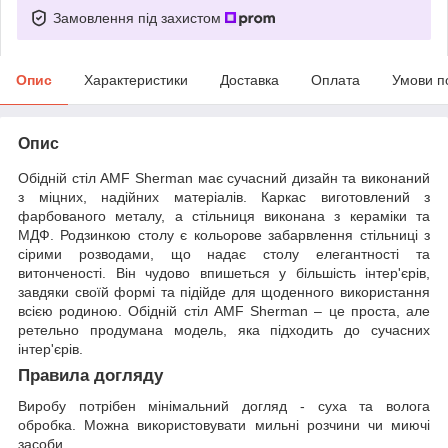
Замовлення під захистом
Опис
Характеристики
Доставка
Оплата
Умови п
Опис
Обідній стіл AMF Sherman має сучасний дизайн та виконаний
з міцних, надійних матеріалів. Каркас виготовлений з
фарбованого металу, а стільниця виконана з кераміки та
МДФ. Родзинкою столу є кольорове забарвлення стільниці з
сірими розводами, що надає столу елегантності та
витонченості. Він чудово впишеться у більшість інтер'єрів,
завдяки своїй формі та підійде для щоденного використання
всією родиною. Обідній стіл AMF Sherman – це проста, але
ретельно продумана модель, яка підходить до сучасних
інтер'єрів.
Правила догляду
Виробу потрібен мінімальний догляд - суха та волога
обробка. Можна використовувати мильні розчини чи миючі
засоби.