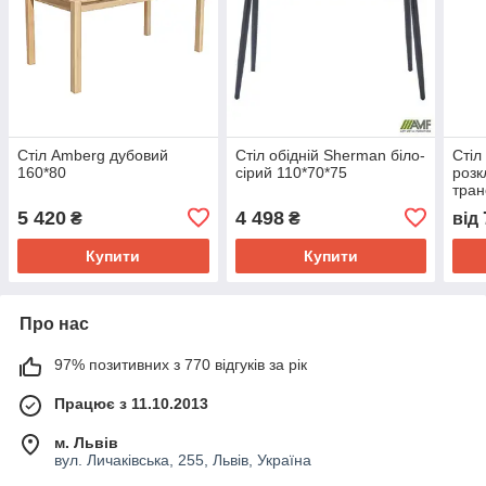
Стіл Amberg дубовий
Стіл обідній Sherman біло-
Сті
160*80
сірий 110*70*75
розк
тра
обід
5 420
4 498
₴
₴
від
Купити
Купити
Про нас
97% позитивних з 770 відгуків за рік
Працює з 11.10.2013
м. Львів
вул. Личаківська, 255, Львів, Україна