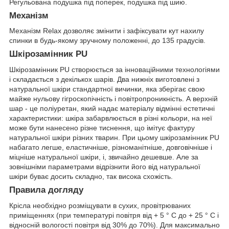
Регульована подушка під поперек, подушка під шию.
Механізм
Механізм Relax дозволяє змінити і зафіксувати кут нахилу
спинки в будь-якому зручному положенні, до 135 градусів.
Шкірозамінник PU
Шкірозамінник PU створюється за інноваційними технологіями
і складається з декількох шарів. Два нижніх виготовлені з
натуральної шкіри стандартної вичинки, яка зберігає свою
майже нульову гігроскопічність і повітропроникність. А верхній
шар - це поліуретан, який надає матеріалу відмінні естетичні
характеристики: шкіра забарвлюється в різні кольори, на неї
може бути нанесено різне тиснення, що імітує фактуру
натуральної шкіри різних тварин. При цьому шкірозамінник PU
набагато легше, еластичніше, різноманітніше, довговічніше і
міцніше натуральної шкіри, і, звичайно дешевше. Але за
зовнішніми параметрами відрізнити його від натуральної
шкіри буває досить складно, так висока схожість.
Правила догляду
Крісла необхідно розміщувати в сухих, провітрюваних
приміщеннях (при температурі повітря від + 5 ° C до + 25 ° C і
відносній вологості повітря від 30% до 70%). Для максимально