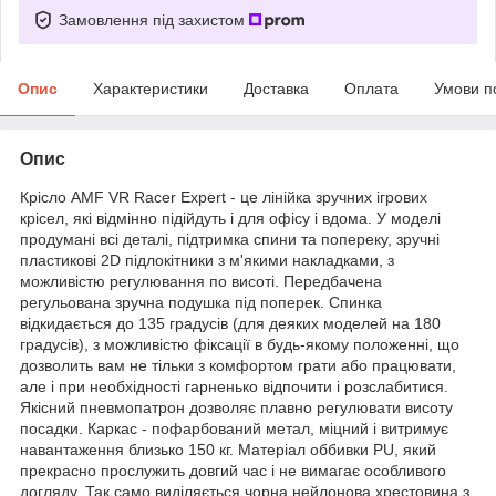
Замовлення під захистом
Опис
Характеристики
Доставка
Оплата
Умови п
Опис
Крісло AMF VR Racer Expert - це лінійка зручних ігрових
крісел, які відмінно підійдуть і для офісу і вдома. У моделі
продумані всі деталі, підтримка спини та попереку, зручні
пластикові 2D підлокітники з м'якими накладками, з
можливістю регулювання по висоті. Передбачена
регульована зручна подушка під поперек. Спинка
відкидається до 135 градусів (для деяких моделей на 180
градусів), з можливістю фіксації в будь-якому положенні, що
дозволить вам не тільки з комфортом грати або працювати,
але і при необхідності гарненько відпочити і розслабитися.
Якісний пневмопатрон дозволяє плавно регулювати висоту
посадки. Каркас - пофарбований метал, міцний і витримує
навантаження близько 150 кг. Матеріал оббивки PU, який
прекрасно прослужить довгий час і не вимагає особливого
догляду. Так само виділяється чорна нейлонова хрестовина з