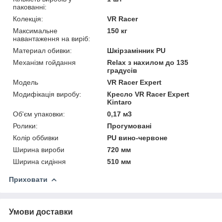
пакованні:
Колекція:
VR Racer
Максимальне
150 кг
навантаження на виріб:
Материал обивки:
Шкірзамінник PU
Механізм гойдання
Relax з нахилом до 135
градусів
Мoдель
VR Racer Expert
Модифікація виробу:
Кресло VR Racer Expert
Kintaro
Об'єм упаковки:
0,17 м3
Ролики:
Прогумовані
Колір оббивки
PU вино-червоне
Ширина вироби
720 мм
Ширина сидіння
510 мм
Приховати
Умови доставки