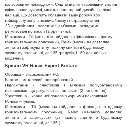
кольоровими накладками. Слід зазначити і зовнішній вигляд
крісел, вони сучасні, мають неповторний дизайн і колірні
варіації, що дозволить обладнати вашу робочу або
геймерську зону в незвичайному і яскравому стилі.
2D підлокітники - пластикові з м'якими накладками,
регульовані по висоті (вгору і вниз).
Механізми - Tilt (механізм гойдання з фіксацією в одному
горизонтальному положенні), Relax (механізм дозволяє
змінити і зафіксувати кут нахилу спинки в будь-якому
зручному положенні, до 135 градусів, і 180 для деяких
моделей).
Крісло VR Racer Expert Kintaro
Оббивка – високоякісний PU.
Каркас – металевий, пофарбований.
Підлокітники - пластикові з м'якими поліуретановими
накладками, що регулюються по висоті (2 положення).
Хрестовина – чорна нейлонова з чорними накладками.
Ролики – гумові.
Механізми - Tilt (механізм гойдання з фіксацією в одному
горизонтальному положенні), Relax (механізм дозволяє
змінити та зафіксувати кут нахилу спинки в будь-якому
зручному положенні, до 135`).