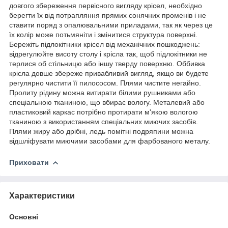
довгого збереження первісного вигляду крісел, необхідно
берегти їх від потрапляння прямих сонячних променів і не
ставити поряд з опалювальними приладами, так як через це
їх колір може потьмяніти і змінитися структура поверхні.
Бережіть підлокітники крісел від механічних пошкоджень:
відрегулюйте висоту столу і крісла так, щоб підлокітники не
терлися об стільницю або іншу тверду поверхню. Оббивка
крісла довше збереже привабливий вигляд, якщо ви будете
регулярно чистити її пилососом. Плями чистите негайно.
Пролиту рідину можна витирати білими рушниками або
спеціальною тканиною, що вбирає вологу. Металевий або
пластиковий каркас потрібно протирати м'якою вологою
тканиною з використанням спеціальних миючих засобів.
Плями жиру або дрібні, ледь помітні подряпини можна
відшліфувати миючими засобами для фарбованого металу.
Приховати
Характеристики
Основні