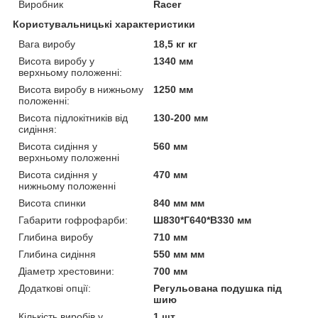
Виробник
Racer
Користувальницькі характеристики
Вага виробу
18,5 кг кг
Висота виробу у
1340 мм
верхньому положенні:
Висота виробу в нижньому
1250 мм
положенні:
Висота підлокітників від
130-200 мм
сидіння:
Висота сидіння у
560 мм
верхньому положенні
Висота сидіння у
470 мм
нижньому положенні
Висота спинки
840 мм мм
Габарити гофрофарби:
Ш830*Г640*В330 мм
Глибина виробу
710 мм
Глибина сидіння
550 мм мм
Діаметр хрестовини:
700 мм
Додаткові опції:
Регульована подушка під
шию
Кількість виробів у
1 шт