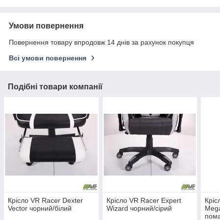
Умови повернення
Повернення товару впродовж 14 днів за рахунок покупця
Всі умови повернення
Подібні товари компанії
Крісло VR Racer Dexter
Крісло VR Racer Expert
Кріс
Vector чорний/білий
Wizard чорний/сірий
Mega
пом