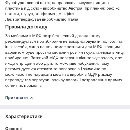
Фурнітура: дверні петлі, направляючі висувних ящиків,
пластина під скло - виробництво Австрія. Кріплення: рафікс,
шканти, шуруп, конфирмат, мініфікс.
Лак і затверджувач виробництво Італія.
Правила догляду
За меблями з МДФ потрібен певний догляд і тому
рекомендується при збиранні не використовувати поліролі та
інші засоби, якщо на них немає позначки для МДФ, кращим
варіантом буде простий мильний розчин і суха ганчірка в кінці
прибирання. Зазвичай МДФ поверхня відштовхує вологу, але
якщо є тріщини або діри, то можливе набухання, тому
рекомендується стежити за поверхнею і звичайно по
можливості не наражати меблі та вироби з МДФ різкому
перепаду температури, впливу вологи і потрапляння прямих
сонячних променів.
Приховати
Характеристики
Основні