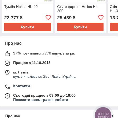
Тумба Helios HL-40
Стіл з царгою Helios HL-
Стіл
200
HL-
22 777
25 439
13 
₴
₴
Купити
Купити
Про нас
97% позитивних з 770 відгуків за рік
Працює з 11.10.2013
м. Львів
вул. Личаківська, 255, Львів, Україна
Контакти
Сьогодні працює з 09:00 до 18:00
Показати весь графік роботи
КНОПКА
Про нас
ЗВ'ЯЗКУ