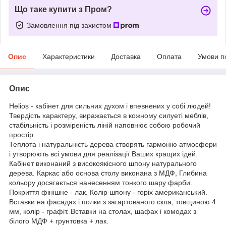
Що таке купити з Пром?
Замовлення під захистом
Опис
Характеристики
Доставка
Оплата
Умови п
Опис
Helios - кабінет для сильних духом і впевнених у собі людей!
Твердість характеру, виражається в кожному силуеті меблів,
стабільність і розміреність ліній наповнює собою робочий
простір.
Теплота і натуральність дерева створять гармонію атмосфери
і утворюють всі умови для реалізації Ваших кращих ідей.
Кабінет виконаний з високоякісного шпону натурального
дерева. Каркас або основа столу виконана з МДФ, Глибина
кольору досягається нанесенням тонкого шару фарби.
Покриття фінішне - лак. Колір шпону - горіх американський.
Вставки на фасадах і полки з загартованого скла, товщиною 4
мм, колір - графіт. Вставки на столах, шафах і комодах з
білого МДФ + грунтовка + лак.