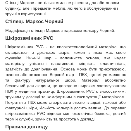
Стільці Маркос - не тільки стильне рішення для обстановки
будинку, але і предмети меблів, які легкі в обслуговуванні і
зручні в користуванні.
Стілець Маркос Чорний
Модифікація стільця Маркос з каркасом кольору Чорний.
Шкірозамінник PVC
Шкірозамінник PVC - це високотехнологічний матеріал, що
складається з декількох шарів, кожен з яких має свою
функцію. Нижній шар - волокниста основа, яка надає
матеріалу унікальні властивості: міцність, еластичність,
здатність до драпірування. Основа може бути трикотажною,
тканою або нетканою. Верхній шар – ПВХ, що імітує малюнок
та фактуру натуральної шкіри. Матеріал абсолютно
безпечний для людини, це доведено широким застосуванням
ПВХ у медичній практиці. Шкірозамінник PVC є зносостійким,
зручним у догляді та комфортним в експлуатації матеріалом.
Покриття з ПВХ може створювати ілюзію гладкої, лакової або
фактурної шкіри, кількість кольорів досить велика. До переваг
шкірозамінника PVC відносяться: екологічна безпека, довгий
термін служби, зручність та простота у догляді.
Правила догляду