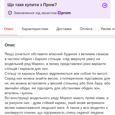
Що таке купити з Пром?
Замовлення під захистом
Опис
Характеристики
Доставка
Оплата
Умови п
Опис
Якщо хочеться обставити власний будинок з великим смаком
в частині обідніх і барних стільців, слід звернути увагу на
модельний ряд Маркос, в якому представлені різні варіанти
стільців і каркасів для них.
Стільці та каркаси Маркос відрізняються між собою по висоті.
Серед них можна знайти високі, з поперечною підставкою для
ніг, які можна встановити у високій стільниці або біля бару, або
звичайні обідні, які підходять для обстановки обідніх зон,
віталень і кухонь.
Всі конструкції модельного ряду Маркос мають прямі ніжки, а
за рахунок них - дуже стійкий каркас, який може витримати
великі навантаження людської ваги. А також у всіх моделях є
напівкруглі спинки, що підтримують спину сидячої людини.