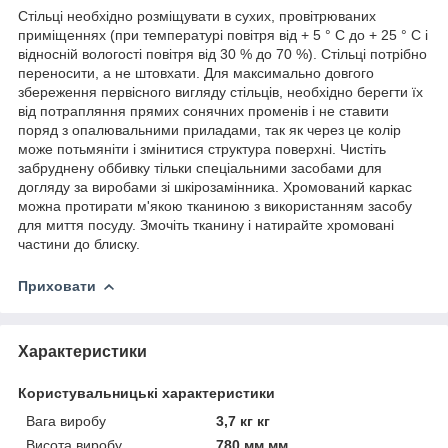
Стільці необхідно розміщувати в сухих, провітрюваних
приміщеннях (при температурі повітря від + 5 ° C до + 25 ° C і
відносній вологості повітря від 30 % до 70 %). Стільці потрібно
переносити, а не штовхати. Для максимально довгого
збереження первісного вигляду стільців, необхідно берегти їх
від потрапляння прямих сонячних променів і не ставити
поряд з опалювальними приладами, так як через це колір
може потьмяніти і змінитися структура поверхні. Чистіть
забруднену оббивку тільки спеціальними засобами для
догляду за виробами зі шкірозамінника. Хромований каркас
можна протирати м'якою тканиною з використанням засобу
для миття посуду. Змочіть тканину і натирайте хромовані
частини до блиску.
Приховати
Характеристики
Користувальницькі характеристики
Вага виробу
3,7 кг кг
Висота виробу
780 мм мм