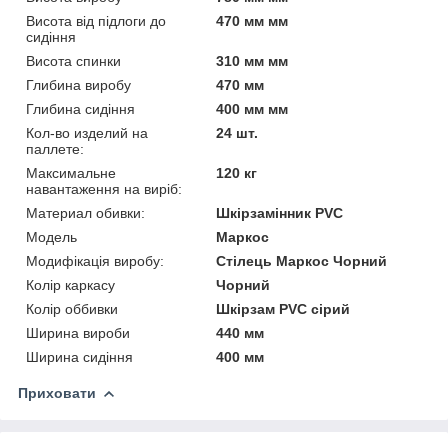
Висота від підлоги до
470 мм мм
сидіння
Висота спинки
310 мм мм
Глибина виробу
470 мм
Глибина сидіння
400 мм мм
Кол-во изделий на
24 шт.
паллете:
Максимальне
120 кг
навантаження на виріб:
Материал обивки:
Шкірзамінник PVC
Мoдель
Маркос
Модифікація виробу:
Стілець Маркос Чорний
Колір каркасу
Чорний
Колір оббивки
Шкірзам PVC сірий
Ширина вироби
440 мм
Ширина сидіння
400 мм
Приховати