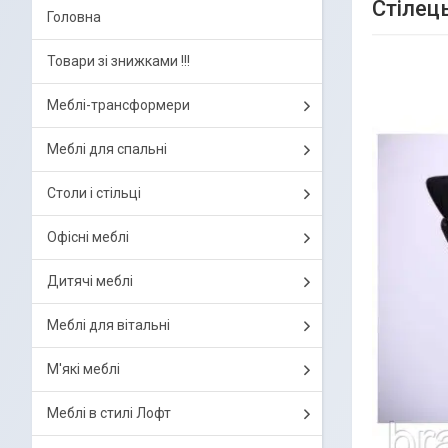
Стілец
Головна
Товари зі знижками !!!
Меблі-трансформери
Меблі для спальні
Столи і стільці
Офісні меблі
Дитячі меблі
Меблі для вітальні
М'які меблі
Меблі в стилі Лофт