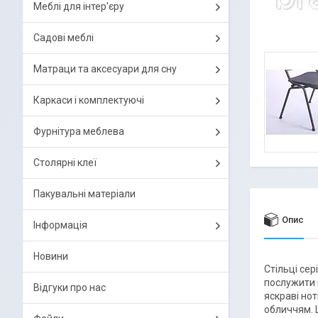
Меблі для інтер'єру
Садові меблі
Матраци та аксесуари для сну
Каркаси і комплектуючі
Фурнітура меблева
Столярні клеї
Пакувальні матеріали
Опис
Інформація
Новини
Стільці се
послужити н
Відгуки про нас
яскраві но
обличчям. Ц