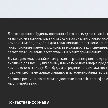
Для створення в будинку затишної обстановки, для всіх любите
квартири, незамінним рішенням будуть журнальні столики особ
компактні меблі, придбані для таких випадків, з легкістю кон
гості, приховані панелі розширюють можливості до повноцінно
багатофункціональне застосування в різних приміщеннях.
Дуже рідко можна знайти такі унікальні рішення у вільному п
вирішено для вас — у вказаному нижче переліку товарів предст
комплексного підходу. Для будь-якої родини чи одинаки, що ж
предмет меблів не складе складності: власне виробництво да
З нашою розвиненою системою доставки, ваш стіл-трансформе
місця перебування.