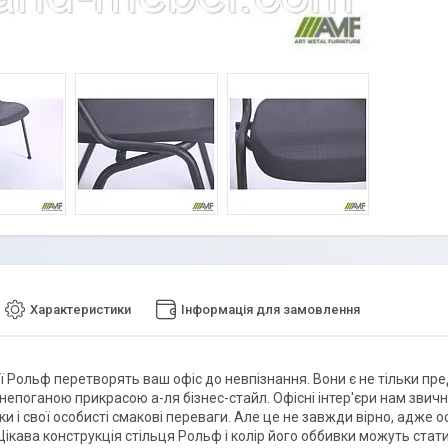
Характеристики
Інформація для замовлення
рії Рольф перетворять ваш офіс до невпізнання. Вони є не тільки п
епоганою прикрасою а-ля бізнес-стайл. Офісні інтер'єри нам звичн
тки і свої особисті смакові переваги. Але це не завжди вірно, адж
ікава конструкція стільця Рольф і колір його оббивки можуть стати