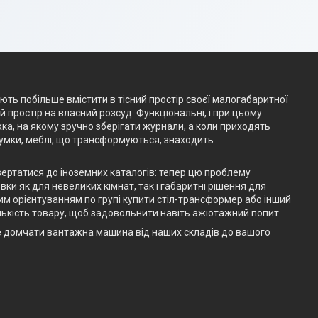
ають побільше вмістити в тісний простір своєї малогабаритної
простір на власний розсуд. Функціональні, і при цьому
жка, на якому зручно зберігати журнали, а коли приходять
думки, меблі, що трансформуються, знаходить
вертатися до іноземних каталогів: тепер цю проблему
ки як для невеликих кімнат, так і габаритні рішення для
им орієнтуванням по групі купити стіл-трансформер або інший
ькість товару, щоб задовольнити навіть ажіотажний попит.
е домчати вантажна машина від наших складів до вашого