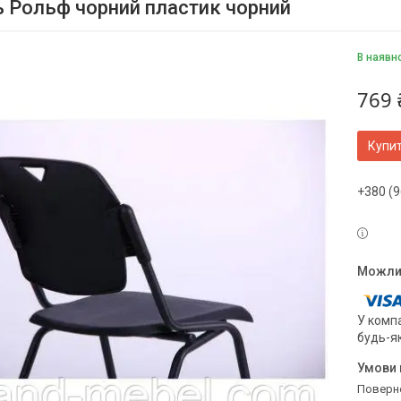
ь Рольф чорний пластик чорний
В наявн
769 
Купи
+380 (9
У компа
будь-я
поверн