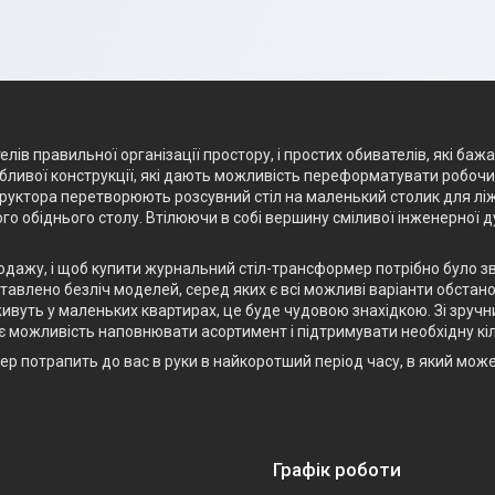
лів правильної організації простору, і простих обивателів, які баж
ливої конструкції, які дають можливість переформатувати робочий 
структора перетворюють розсувний стіл на маленький столик для лі
го обіднього столу. Втілюючи в собі вершину сміливої інженерної 
родажу, і щоб купити журнальний стіл-трансформер потрібно було з
авлено безліч моделей, серед яких є всі можливі варіанти обстанов
ивуть у маленьких квартирах, це буде чудовою знахідкою. Зі зручн
є можливість наповнювати асортимент і підтримувати необхідну кіл
р потрапить до вас в руки в найкоротший період часу, в який мож
Графік роботи