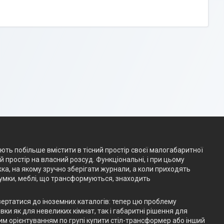
ають побільше вмістити в тісний простір своєї малогабаритної
простір на власний розсуд. Функціональні, і при цьому
жка, на якому зручно зберігати журнали, а коли приходять
думки, меблі, що трансформуються, знаходить
вертатися до іноземних каталогів: тепер цю проблему
ки як для невеликих кімнат, так і габаритні рішення для
им орієнтуванням по групі купити стіл-трансформер або інший