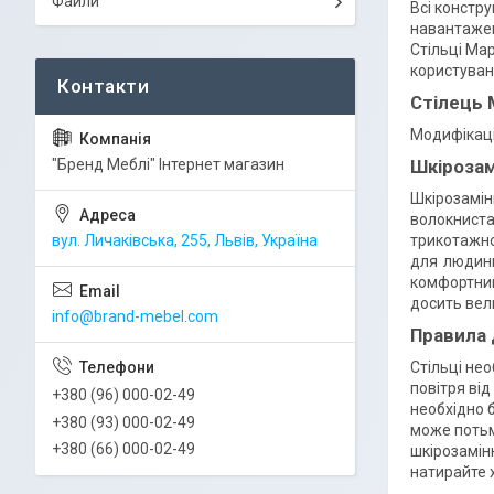
Файли
Всі констру
навантажен
Стільці Мар
користуван
Стілець 
Модифікаці
"Бренд Меблі" Інтернет магазин
Шкірозам
Шкірозамін
волокниста
вул. Личаківська, 255, Львів, Україна
трикотажно
для людини
комфортним
досить вели
info@brand-mebel.com
Правила
Стільці нео
повітря від
+380 (96) 000-02-49
необхідно 
+380 (93) 000-02-49
може потьм
+380 (66) 000-02-49
шкірозамін
натирайте 