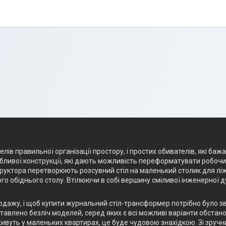
лів правильної організації простору, і простих обивателів, які баж
ливої конструкції, які дають можливість переформатувати робочий 
структора перетворюють розсувний стіл на маленький столик для лі
го обіднього столу. Втілюючи в собі вершину сміливої інженерної 
родажу, і щоб купити журнальний стіл-трансформер потрібно було з
авлено безліч моделей, серед яких є всі можливі варіанти обстанов
ивуть у маленьких квартирах, це буде чудовою знахідкою. Зі зручн