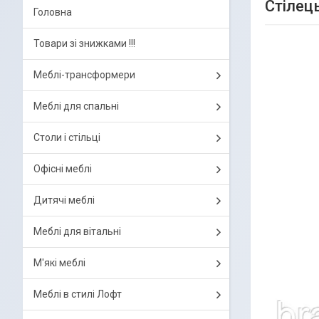
Стілец
Головна
Товари зі знижками !!!
Меблі-трансформери
Меблі для спальні
Столи і стільці
Офісні меблі
Дитячі меблі
Меблі для вітальні
М'які меблі
Меблі в стилі Лофт