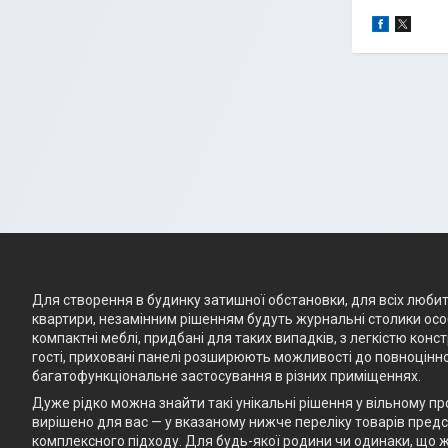
Для створення в будинку затишної обстановки, для всіх любите
квартири, незамінним рішенням будуть журнальні столики особ
компактні меблі, придбані для таких випадків, з легкістю кон
гості, приховані панелі розширюють можливості до повноцінно
багатофункціональне застосування в різних приміщеннях.
Дуже рідко можна знайти такі унікальні рішення у вільному п
вирішено для вас — у вказаному нижче переліку товарів предст
комплексного підходу. Для будь-якої родини чи одинаки, що ж