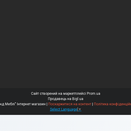
Сайт створений на маркетплейсі
Prom.ua
Продавець на Bigl.ua
"Бренд Меблі" Інтернет магазин |
Поскаржитися на контент
|
Політика конфіденцій
Select Language
▼