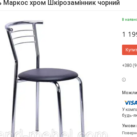
ь Маркос хром Шкірозамінник чорний
В наявн
1 19
Купи
+380 (9
У компа
будь-я
поверн