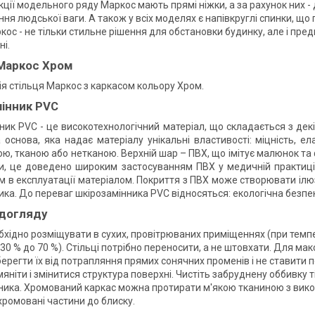
кції модельного ряду Маркос мають прямі ніжки, а за рахунок них -
ня людської ваги. А також у всіх моделях є напівкруглі спинки, що
кос - не тільки стильне рішення для обстановки будинку, але і предме
ні.
Маркос Хром
я стільця Маркос з каркасом кольору Хром.
інник PVC
ник PVC - це високотехнологічний матеріал, що складається з декі
 основа, яка надає матеріалу унікальні властивості: міцність, е
ю, тканою або нетканою. Верхній шар – ПВХ, що імітує малюнок та
, це доведено широким застосуванням ПВХ у медичній практиці. 
 в експлуатації матеріалом. Покриття з ПВХ може створювати ілюзію
ка. До переваг шкірозамінника PVC відносяться: екологічна безпека
 догляду
бхідно розміщувати в сухих, провітрюваних приміщеннях (при температу
 30 % до 70 %). Стільці потрібно переносити, а не штовхати. Для м
берегти їх від потрапляння прямих сонячних променів і не ставити 
яніти і змінитися структура поверхні. Чистіть забруднену оббивку 
ника. Хромований каркас можна протирати м'якою тканиною з викор
хромовані частини до блиску.