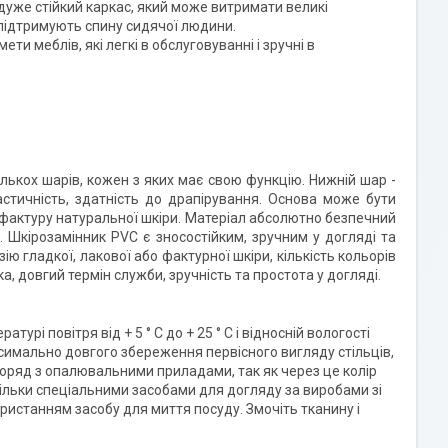
 дуже стійкий каркас, який може витримати великі
 підтримують спину сидячої людини.
ти меблів, які легкі в обслуговуванні і зручні в
лькох шарів, кожен з яких має свою функцію. Нижній шар -
ластичність, здатність до драпірування. Основа може бути
 фактуру натуральної шкіри. Матеріал абсолютно безпечний
Шкірозамінник PVC є зносостійким, зручним у догляді та
 гладкої, лакової або фактурної шкіри, кількість кольорів
, довгий термін служби, зручність та простота у догляді.
рі повітря від + 5 ° C до + 25 ° C і відносній вологості
аксимально довгого збереження первісного вигляду стільців,
поряд з опалювальними приладами, так як через це колір
тільки спеціальними засобами для догляду за виробами зі
истанням засобу для миття посуду. Змочіть тканину і