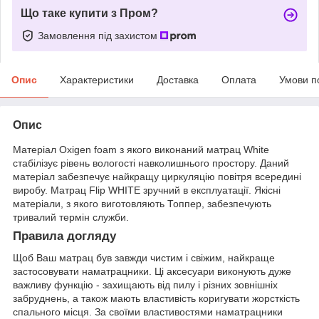
Що таке купити з Пром?
Замовлення під захистом
Опис
Характеристики
Доставка
Оплата
Умови п
Опис
Матеріал Oxigen foam з якого виконаний матрац White
стабілізує рівень вологості навколишнього простору. Даний
матеріал забезпечує найкращу циркуляцію повітря всередині
виробу. Матрац Flip WHITE зручний в експлуатації. Якісні
матеріали, з якого виготовляють Топпер, забезпечують
тривалий термін служби.
Правила догляду
Щоб Ваш матрац був завжди чистим і свіжим, найкраще
застосовувати наматрацники. Ці аксесуари виконують дуже
важливу функцію - захищають від пилу і різних зовнішніх
забруднень, а також мають властивість коригувати жорсткість
спального місця. За своїми властивостями наматрацники