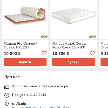
Матрац Flip Orange /
Матрац Kozak Coсos/
Матр
Оранж 160х200
Козак Кокос 160х200
Сіль
10 803
10 706
9 1
₴
₴
Купити
Купити
Про нас
97% позитивних з 769 відгуків за рік
Працює з 11.10.2013
м. Львів
вул. Личаківська, 255, Львів, Україна