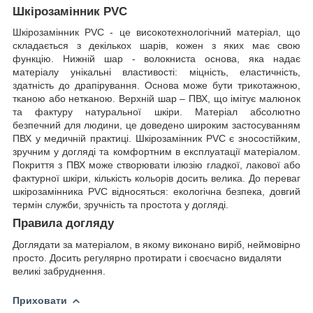
Шкірозамінник PVC
Шкірозамінник PVC - це високотехнологічний матеріал, що
складається з декількох шарів, кожен з яких має свою
функцію. Нижній шар - волокниста основа, яка надає
матеріалу унікальні властивості: міцність, еластичність,
здатність до драпірування. Основа може бути трикотажною,
тканою або нетканою. Верхній шар – ПВХ, що імітує малюнок
та фактуру натуральної шкіри. Матеріал абсолютно
безпечний для людини, це доведено широким застосуванням
ПВХ у медичній практиці. Шкірозамінник PVC є зносостійким,
зручним у догляді та комфортним в експлуатації матеріалом.
Покриття з ПВХ може створювати ілюзію гладкої, лакової або
фактурної шкіри, кількість кольорів досить велика. До переваг
шкірозамінника PVC відносяться: екологічна безпека, довгий
термін служби, зручність та простота у догляді.
Правила догляду
Доглядати за матеріалом, в якому виконано виріб, неймовірно
просто. Досить регулярно протирати і своєчасно видаляти
великі забруднення.
Приховати