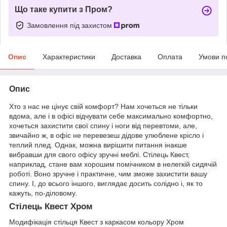
Що таке купити з Пром?
Замовлення під захистом
Опис
Характеристики
Доставка
Оплата
Умови п
Опис
Хто з нас не цінує свій комфорт? Нам хочеться не тільки
вдома, але і в офісі відчувати себе максимально комфортно,
хочеться захистити свої спину і ноги від перевтоми, але,
звичайно ж, в офіс не перевезеш дідове улюблене крісло і
теплий плед. Однак, можна вирішити питання інакше
вибравши для свого офісу зручні меблі. Стілець Квест,
наприклад, стане вам хорошим помічником в нелегкій сидячій
роботі. Воно зручне і практичне, чим зможе захистити вашу
спину. І, до всього іншого, виглядає досить солідно і, як то
кажуть, по-діловому.
Стілець Квест Хром
Модифікація стільця Квест з каркасом кольору Хром