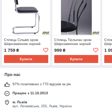
Стілець Сільвія хром
Стілець Тюльпан хром
Стіл
Шкірозамінник чорний
Шкірозамінник чорний
Шкір
1 759
999
1 0
₴
₴
Купити
Купити
Про нас
97% позитивних з 770 відгуків за рік
Працює з 11.10.2013
м. Львів
вул. Личаківська, 255, Львів, Україна