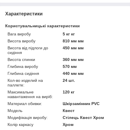
Характеристики
Користувальницькі характеристики
Вага виробу
5 кг кг
Висота виробу
810 мм мм
Висота від підлоги до
450 мм мм
сидіння
Висота спинки
360 мм мм
Глибина виробу
570 мм
Глибина сидіння
440 мм мм
Кол-во изделий на
24 шт.
паллете:
Максимальне
120 кг
навантаження на виріб:
Материал обивки:
Шкірзамінник PVC
Мoдель
Квест
Модифікація виробу:
Стілець Квест Хром
Колір каркасу
Хром