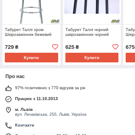
Табурет Таллі хром
Табурет Таллі чорний
Табу
Шкiрозамiнник бежевий
шкірозамінник чорний
Шкір
729
625
675
₴
₴
Купити
Купити
Про нас
97% позитивних з 770 відгуків за рік
Працює з 11.10.2013
м. Львів
вул. Личаківська, 255, Львів, Україна
Контакти