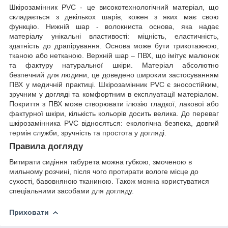
Шкірозамінник PVC - це високотехнологічний матеріал, що
складається з декількох шарів, кожен з яких має свою
функцію. Нижній шар - волокниста основа, яка надає
матеріалу унікальні властивості: міцність, еластичність,
здатність до драпірування. Основа може бути трикотажною,
тканою або нетканою. Верхній шар – ПВХ, що імітує малюнок
та фактуру натуральної шкіри. Матеріал абсолютно
безпечний для людини, це доведено широким застосуванням
ПВХ у медичній практиці. Шкірозамінник PVC є зносостійким,
зручним у догляді та комфортним в експлуатації матеріалом.
Покриття з ПВХ може створювати ілюзію гладкої, лакової або
фактурної шкіри, кількість кольорів досить велика. До переваг
шкірозамінника PVC відносяться: екологічна безпека, довгий
термін служби, зручність та простота у догляді.
Правила догляду
Витирати сидіння табурета можна губкою, змоченою в
мильному розчині, після чого протирати вологе місце до
сухості, бавовняною тканиною. Також можна користуватися
спеціальними засобами для догляду.
Приховати