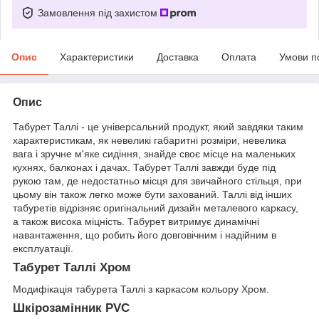
Замовлення під захистом
Опис
Характеристики
Доставка
Оплата
Умови п
Опис
Табурет Таллі - це універсальний продукт, який завдяки таким
характеристикам, як невеликі габаритні розміри, невелика
вага і зручне м'яке сидіння, знайде своє місце на маленьких
кухнях, балконах і дачах. Табурет Таллі завжди буде під
рукою там, де недостатньо місця для звичайного стільця, при
цьому він також легко може бути захований. Таллі від інших
табуретів відрізняє оригінальний дизайн металевого каркасу,
а також висока міцність. Табурет витримує динамічні
навантаження, що робить його довговічним і надійним в
експлуатації.
Табурет Таллі Хром
Модифікація табурета Таллі з каркасом кольору Хром.
Шкірозамінник PVC