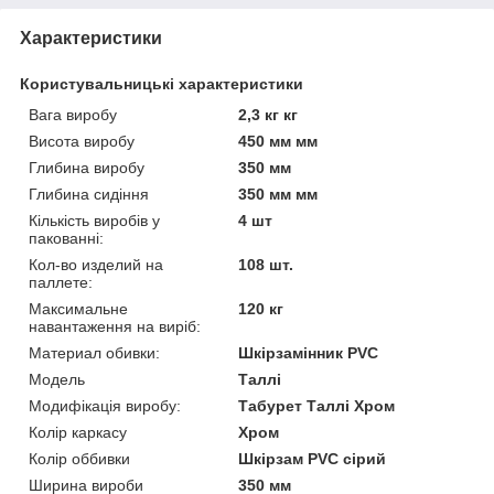
Характеристики
Користувальницькі характеристики
Вага виробу
2,3 кг кг
Висота виробу
450 мм мм
Глибина виробу
350 мм
Глибина сидіння
350 мм мм
Кількість виробів у
4 шт
пакованні:
Кол-во изделий на
108 шт.
паллете:
Максимальне
120 кг
навантаження на виріб:
Материал обивки:
Шкірзамінник PVC
Мoдель
Таллі
Модифікація виробу:
Табурет Таллі Хром
Колір каркасу
Хром
Колір оббивки
Шкірзам PVC сірий
Ширина вироби
350 мм