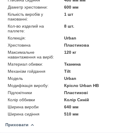
Діаметр хрестовини:
600 мм
Кількість виробів у
1 шт
пакованні:
Кол-во изделий на
8 шт.
паллете:
Колекція:
Urban
Хрестовина
Пластикова
Максимальне
120 кг
навантаження на виріб:
Материал обивки:
Тканина
Механізм гойдання
Tilt
Мoдель
Urban
Модифікація виробу:
Крісло Urban HB
Підлокітники
Пластикові
Колір оббивки
Колір Синій
Ширина вироби
640 мм
Ширина сидіння
510 мм
Приховати