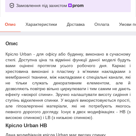
Замовлення під захистом
Опис
Характеристики
Доставка
Оплата
Умови п
Опис
Крісло Urban - для офісу або будинку, виконано в сучасному
стилі. Доступна ціна та відмінні функції даної моделі будуть
вами оцінені протягом усього робочого дня. Каркас і
хрестовина виконані з пластику з м'якими накладками з
мембранної тканини, між накладками є спеціальні канали, які
не тільки служать декоративним елементом, але й
дозволяють повітрю вільно циркулювати і тим самим не дають
ефекту «мокрої спини». Зручно налаштувати висоту сидіння і
ступінь відхилення спинки. У моделі використовуються прості,
але гіпоалергенні матеріали, які не потребують якогось
певного дорогого догляду. Існує в двох модифікаціях - HB (з
високою спинкою) і LB (з низькою спинкою).
Крісло Urban HB
Дана модифікація крісла Urban має високу спинку,