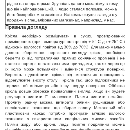
рідше на операторські. Зручність даного механізму в тому,
що він найпоширеніший, і, якщо сталася поломка, можна
його безпроблемно замінити. Всі комплектуючі завжди є у
продажу в спеціалізованих магазинах, наприклад, у нас.
Правила догляду
Крісла необхідно розміщувати в сухих, провітрюваних
приміщеннях (при температурі повітря від + 5° C до + 25° C і
відносній вологості повітря від 30% до 70%). Для максимально
довгого збереження первісного вигляду крісел, необхідно
берегти їх від потрапляння прямих сонячних променів і не
ставити поряд з опалювальними приладами, так як через це
їх колір може потьмяніти і змінитися структура поверхні.
Бережіть підлокітники крісел від механічних пошкоджень:
відрегулюйте висоту столу і крісла так, щоб підлокітники не
терлися об стільницю або іншу тверду поверхню. Оббивка
крісла довше збереже привабливий вигляд, якщо ви будете
регулярно чистити її пилососом. Плями чистите негайно.
Пролиту рідину можна витирати білими рушниками або
спеціальною тканиною, що вбирає вологу. Металевий або
пластиковий каркас потрібно протирати м'якою вологою
тканиною з використанням спеціальних миючих засобів.
Плями жиру або дрібні, ледь помітні подряпини можна
відшліфувати миючими засобами для фарбованого металу.