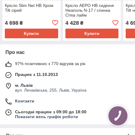
Крісло Slim Net HB Хром
Крісло АЕРО HB сидіння
Кріс
Tilt сірий
Неаполь N-17 / спинка
Tilt
Сітка лайм
4 698
4 428
4 6
₴
₴
Купити
Купити
Про нас
97% позитивних з 770 відгуків за рік
Працює з 11.10.2013
м. Львів
вул. Личаківська, 255, Львів, Україна
Контакти
Сьогодні працює з 09:00 до 18:00
Показати весь графік роботи