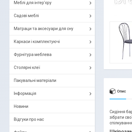
Меблі для інтер'єру
Садові меблі
Матраци та аксесуари для сну
Каркаси і комплектуючі
Фурнітура меблева
Столярні клеї
Пакувальні матеріали
Опис
Інформація
Новини
Сидіння ба
зібрати св
Відгуки про нас
спілкування
Шкірозам