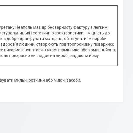
уретану Неаполь має дрібнозернисту фактуру з легким
стувальницькі і естетичні характеристики: - міцність до
оляє добре драпірувати матеріал, обтягувати їм вироби
ля здоров'я людини, створюють повітропроникну поверхню;
же використовуватися в якості замінника або компаньйона;
поль прекрасно виглядає на виробі, надаючи йому
овувати мильні розчини або миючі засоби.