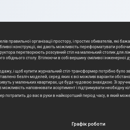
лів правильної організації простору, і простих обивателів, які баж
ливої конструкції, які дають можливість переформатувати робочий 
структора перетворюють розсувний стіл на маленький столик для лі
го обіднього столу. Втілюючи в собі вершину сміливої інженерної 
родажу, і щоб купити журнальний стіл-трансформер потрібно було з
авлено безліч моделей, серед яких є всі можливі варіанти обстанов
ивуть у маленьких квартирах, це буде чудовою знахідкою. Зі зручн
є можливість наповнювати асортимент і підтримувати необхідну кіл
р потрапить до вас в руки в найкоротший період часу, в який мож
Графік роботи