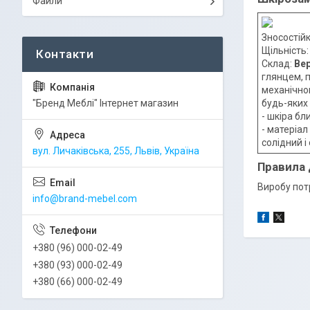
Файли
Зносостійк
Щільність
Склад:
Вер
глянцем, п
механічног
"Бренд Меблі" Інтернет магазин
будь-яких
- шкіра б
- матеріа
солідний і
вул. Личаківська, 255, Львів, Україна
Правила
Виробу пот
info@brand-mebel.com
+380 (96) 000-02-49
+380 (93) 000-02-49
+380 (66) 000-02-49