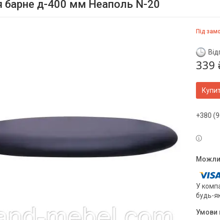
я барне д-400 мм Неаполь N-20
Під зам
Від
339 
Купи
+380 (9
У компа
будь-я