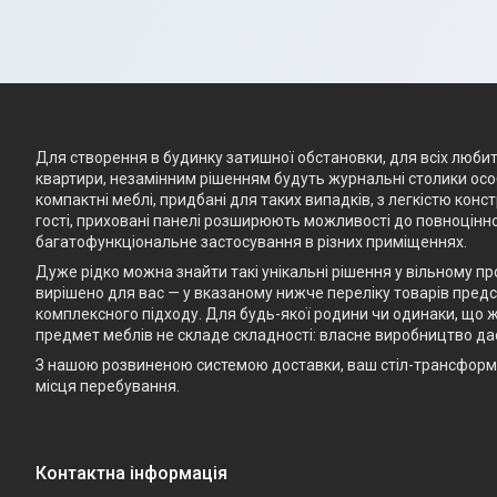
Для створення в будинку затишної обстановки, для всіх любите
квартири, незамінним рішенням будуть журнальні столики особ
компактні меблі, придбані для таких випадків, з легкістю кон
гості, приховані панелі розширюють можливості до повноцінно
багатофункціональне застосування в різних приміщеннях.
Дуже рідко можна знайти такі унікальні рішення у вільному п
вирішено для вас — у вказаному нижче переліку товарів предст
комплексного підходу. Для будь-якої родини чи одинаки, що ж
предмет меблів не складе складності: власне виробництво да
З нашою розвиненою системою доставки, ваш стіл-трансформе
місця перебування.