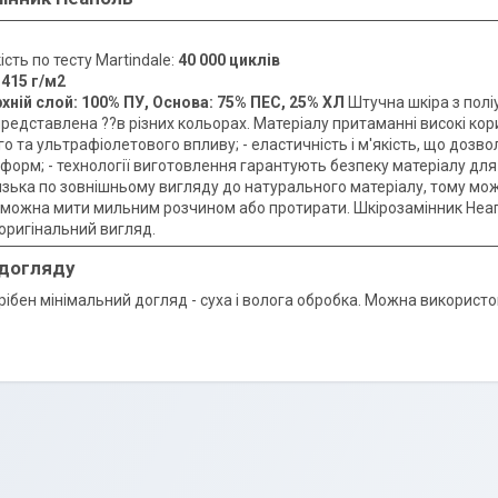
ість по тесту Martindale:
40 000 циклів
:
415 г/м2
хній слой: 100% ПУ, Основа: 75% ПЕС, 25% ХЛ
Штучна шкіра з полі
редставлена ??в різних кольорах. Матеріалу притаманні високі кори
о та ультрафіолетового впливу; - еластичність і м'якість, що дозв
 форм; - технології виготовлення гарантують безпеку матеріалу д
лизька по зовнішньому вигляду до натурального матеріалу, тому мо
л можна мити мильним розчином або протирати. Шкірозамінник Неа
 оригінальний вигляд.
 догляду
рібен мінімальний догляд - суха і волога обробка. Можна використ