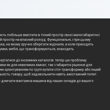
ають побільше вмістити в тісний простір своєї малогабаритної
простір на власний розсуд. Функціональні, і при цьому
жка, на якому зручно зберігати журнали, а коли приходять
думки, меблі, що трансформуються, знаходить
вертатися до іноземних каталогів: тепер цю проблему
ки як для невеликих кімнат, так і габаритні рішення для
им орієнтуванням по групі купити стіл-трансформер або інший
ькість товару, щоб задовольнити навіть ажіотажний попит.
е домчати вантажна машина від наших складів до вашого