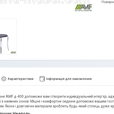
поверн
Характеристики
Інформація для замовлення
рне AMF д-400 допоможе вам створити індивідуальний інтер'єр, адж
ої з наявних основ. Міцне і комфортне сидіння допоможе вашим гост
м. Якісні і довговічні матеріали зроблять будь-який стілець дуже з
інник Неаполь