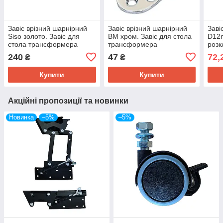
Завіс врізний шарнірний
Завіс врізний шарнірний
Заві
Siso золото. Завіс для
ВМ хром. Завіс для стола
D12m
стола трансформера
трансформера
розк
тра
240
47
72,
₴
₴
Купити
Купити
Акційні пропозиції та новинки
Новинка
–5%
–5%