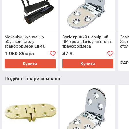
Механізм журнально
Завіс врізний шарнірний
Заві
обіднього столу
ВМ хром. Завіс для стола
Siso
трансформера Сігма,
трансформера
сто
Механізм для столу
1 950
47
₴/пара
₴
трансформера Сігма
240
Купити
Купити
Подібні товари компанії