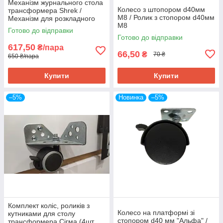
Механізм журнального стола
Колесо з штопором d40мм
трансформера Shrek /
М8 / Ролик з стопором d40мм
Механізм для розкладного
М8
столу Шрек
Готово до відправки
Готово до відправки
617,50
₴/пара
66,50
₴
70 ₴
650 ₴/пара
Купити
Купити
–5%
Новинка
–5%
Комплект коліс, роликів з
Колесо на платформі зі
кутниками для столу
стопором d40 мм "Альфа" /
трансформера Сігма (4шт,