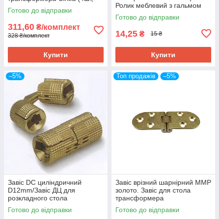
Ролик меблевий з гальмом
Колеса для мебдів з
Готово до відправки
d40 мм Альфа
фіксаторами
Готово до відправки
311,60
₴/комплект
14,25
₴
15 ₴
328 ₴/комплект
Купити
Купити
–5%
Топ продажів
–5%
Завіс DC циліндричний
Завіс врізний шарнірний MMP
D12mm/Завіс ДЦ для
золото. Завіс для стола
розкладного стола
трансформера
трансформера Д12мм
Готово до відправки
Готово до відправки