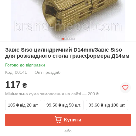
Завіс Siso циліндричний D14mm/Завіс Siso
для розкладного стола трансформера Д14мм
Готово до відправки
Код: 00141
Опт і роздріб
117
₴
Мінімальна сума замовлення на сайті — 200 ₴
105 ₴
від 20 шт.
99,50 ₴
від 50 шт.
93,60 ₴
від 100 шт.
Купити
або