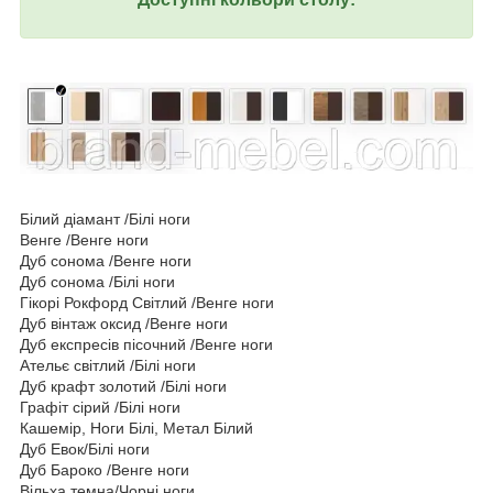
Білий діамант /Білі ноги
Венге /Венге ноги
Дуб сонома /Венге ноги
Дуб сонома /Білі ноги
Гікорі Рокфорд Світлий /Венге ноги
Дуб вінтаж оксид /Венге ноги
Дуб експресів пісочний /Венге ноги
Ательє світлий /Білі ноги
Дуб крафт золотий /Білі ноги
Графіт сірий /Білі ноги
Кашемір, Ноги Білі, Метал Білий
Дуб Евок/Білі ноги
Дуб Бароко /Венге ноги
Вільха темна/Чорні ноги