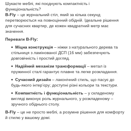
Шукаєте меблі, які поєднують компактність і
функціональність?
B-Fly
– це журнальний стіл, який за кілька секунд
перетворюється на повноцінний обідній. Ідеальне рішення
для сучасних квартир, де кожен квадратний метр має
значення.
Переваги B-Fly:
Міцна конструкція
– ніжки з натурального дерева та
стільниця з ламінованої ДСП (16 мм) забезпечують
довговічність і простий догляд.
Надійний механізм трансформації
– метал із
пружинної сталі гарантує плавне та легке розкладання.
Сучасний дизайн
– лаконічний стиль, що пасує до
будь-якого інтер’єру; доступні різні кольори та текстури.
Компактність і функціональність
– у складеному
вигляді виконує роль журнального, у розкладеному –
зручного обіднього столу.
B-Fly
– це не просто меблі, а розумне рішення для комфорту
й стилю у вашому домі.