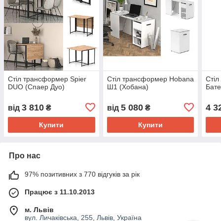
Стіл трансформер Spier
Стіл трансформер Hobana
Стіл
DUO (Спаер Дуо)
Ш1 (Хобана)
Бате
3 810
5 080
4 3
від
₴
від
₴
Купити
Купити
Про нас
97% позитивних з 770 відгуків за рік
Працює з 11.10.2013
м. Львів
вул. Личаківська, 255, Львів, Україна