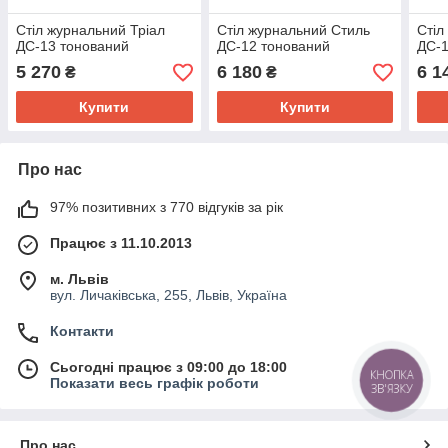
Стіл журнальний Тріал
Стіл журнальний Стиль
Стіл
ДС-13 тонований
ДС-12 тонований
ДС-1
5 270
6 180
6 1
₴
₴
Купити
Купити
Про нас
97% позитивних з 770 відгуків за рік
Працює з 11.10.2013
м. Львів
вул. Личаківська, 255, Львів, Україна
Контакти
Сьогодні працює з 09:00 до 18:00
КНОПКА
Показати весь графік роботи
ЗВ'ЯЗКУ
Про нас