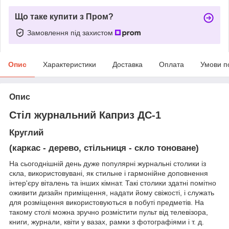
Що таке купити з Пром?
Замовлення під захистом
Опис
Характеристики
Доставка
Оплата
Умови п
Опис
Стіл журнальний Каприз ДС-1
Круглий
(каркас - дерево, стільниця - скло тоноване)
На сьогоднішній день дуже популярні журнальні столики із
скла, використовувані, як стильне і гармонійне доповнення
інтер'єру віталень та інших кімнат. Такі столики здатні помітно
оживити дизайн приміщення, надати йому свіжості, і служать
для розміщення використовуються в побуті предметів. На
такому столі можна зручно розмістити пульт від телевізора,
книги, журнали, квіти у вазах, рамки з фотографіями і т. д.