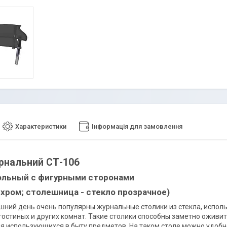
Характеристики
Інформація для замовлення
рнальний СТ-106
ольный с фигурными сторонами
- хром; столешница - стекло прозрачное)
шний день очень популярны журнальные столики из стекла, испол
гостиных и других комнат. Такие столики способны заметно оживи
 использующихся в быту предметов. На таком столе можно удобно 