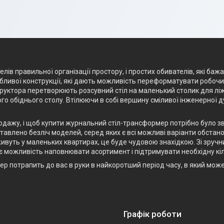
лів правильної організації простору, і простих обивателів, які баж
ливої конструкції, які дають можливість переформатувати робочий 
структора перетворюють розсувний стіл на маленький столик для лі
го обіднього столу. Втілюючи в собі вершину сміливої інженерної 
родажу, і щоб купити журнальний стіл-трансформер потрібно було з
авлено безліч моделей, серед яких є всі можливі варіанти обстанов
ивуть у маленьких квартирах, це буде чудовою знахідкою. Зі зручн
є можливість наповнювати асортимент і підтримувати необхідну кіл
р потрапить до вас в руки в найкоротший період часу, в який мож
Графік роботи