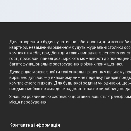
Для створення в будинку затишної обстановки, для всіх любите
квартири, незамінним рішенням будуть журнальні столики особ
компактні меблі, придбані для таких випадків, з легкістю кон
гості, приховані панелі розширюють можливості до повноцінно
багатофункціональне застосування в різних приміщеннях.
Дуже рідко можна знайти такі унікальні рішення у вільному п
вирішено для вас — у вказаному нижче переліку товарів предст
комплексного підходу. Для будь-якої родини чи одинаки, що ж
предмет меблів не складе складності: власне виробництво да
З нашою розвиненою системою доставки, ваш стіл-трансформе
місця перебування.