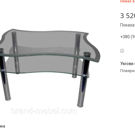
Немає в
3 52
Показат
+380 (9
поверн
нка