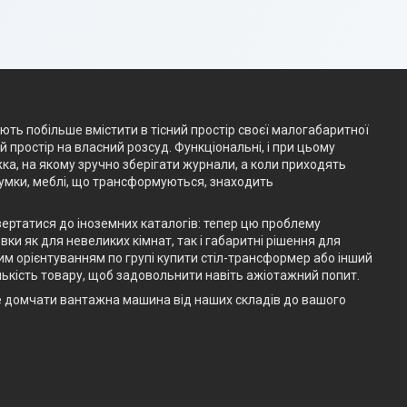
ають побільше вмістити в тісний простір своєї малогабаритної
простір на власний розсуд. Функціональні, і при цьому
жка, на якому зручно зберігати журнали, а коли приходять
думки, меблі, що трансформуються, знаходить
вертатися до іноземних каталогів: тепер цю проблему
ки як для невеликих кімнат, так і габаритні рішення для
им орієнтуванням по групі купити стіл-трансформер або інший
ькість товару, щоб задовольнити навіть ажіотажний попит.
е домчати вантажна машина від наших складів до вашого