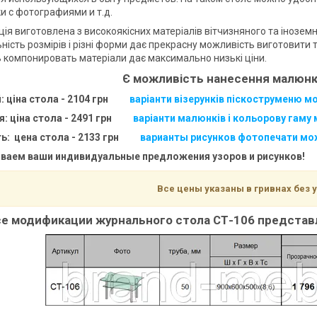
ки с фотографиями и т.д.
ція виготовлена з високоякісних матеріалів вітчизняного та інозе
ність розмірів і різні форми дає прекрасну можливість виготовити 
 компонировать матеріали дає максимально низькі ціни.
Є можливість нанесення малюнків
: ціна стола - 2104 грн
варіанти візерунків піскоструменю м
: ціна стола - 2491 грн
варіанти малюнків і кольорову гаму
ь:
цена стола - 2133 грн
варианты рисунков фотопечати мо
ваем ваши индивидуальные предложения узоров и рисунков!
Все цены указаны в гривнах без у
е модификации журнального стола СТ-106
представл