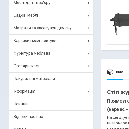
Меблі для інтер'єру
Садові меблі
Матраци та аксесуари для сну
Каркаси і комплектуючі
Фурнітура меблева
Столярні клеї
Опис
Пакувальні матеріали
Стіл жу
Інформація
Прямоуг
Новини
(каркас 
Відгуки про нас
На сегодня
интерьера 
размещения