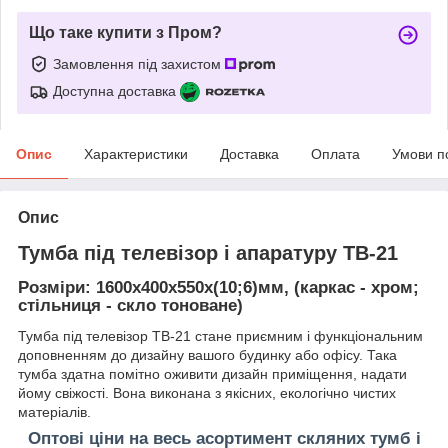
Що таке купити з Пром?
Замовлення під захистом
Доступна доставка
Опис
Характеристики
Доставка
Оплата
Умови п
Опис
Тумба під телевізор і апаратуру ТВ-21
Розміри: 1600х400х550х(10;6)мм, (каркас - хром;
стільниця - скло тоноване)
Тумба під телевізор ТВ-21 стане приємним і функціональним
доповненням до дизайну вашого будинку або офісу.
Така
тумба здатна помітно оживити дизайн приміщення, надати
йому свіжості.
Вона виконана з якісних, екологічно чистих
матеріалів.
Оптові ціни на весь асортимент скляних тумб і