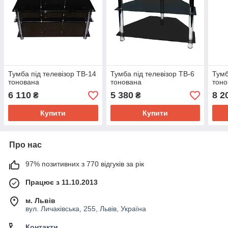
Тумба під телевізор ТВ-14
Тумба під телевізор ТВ-6
Тумб
тонована
тонована
тоно
6 110
5 380
8 2
₴
₴
Купити
Купити
Про нас
97% позитивних з 770 відгуків за рік
Працює з 11.10.2013
м. Львів
вул. Личаківська, 255, Львів, Україна
Контакти