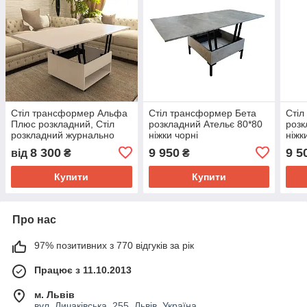
Стіл трансформер Альфа
Стіл трансформер Бета
Стіл
Плюс розкладний, Стіл
розкладний Ательє 80*80
розк
розкладний журнально
ніжки чорні
ніжк
обідній на колесах
8 300
9 950
9 5
від
₴
₴
Купити
Купити
Про нас
97% позитивних з 770 відгуків за рік
Працює з 11.10.2013
м. Львів
вул. Личаківська, 255, Львів, Україна