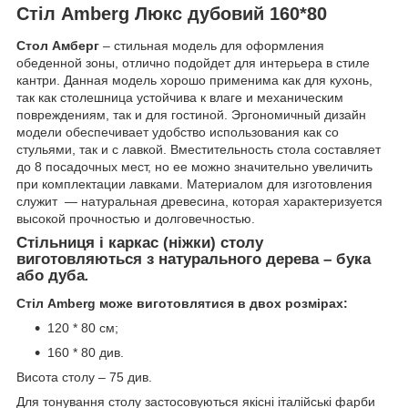
Стіл Amberg Люкс
дубовий 160*80
Стол Амберг
– стильная модель для оформления
обеденной зоны, отлично подойдет для интерьера в стиле
кантри. Данная модель хорошо применима как для кухонь,
так как столешница устойчива к влаге и механическим
повреждениям, так и для гостиной. Эргономичный дизайн
модели обеспечивает удобство использования как со
стульями, так и с лавкой. Вместительность стола составляет
до 8 посадочных мест, но ее можно значительно увеличить
при комплектации лавками. Материалом для изготовления
служит — натуральная древесина, которая характеризуется
высокой прочностью и долговечностью.
Стільниця і каркас (ніжки) столу
виготовляються з натурального дерева – бука
або дуба
.
Стіл Amberg може виготовлятися в двох розмірах:
120 * 80 см;
160 * 80 див.
Висота столу – 75 див.
Для тонування столу застосовуються якісні італійські фарби