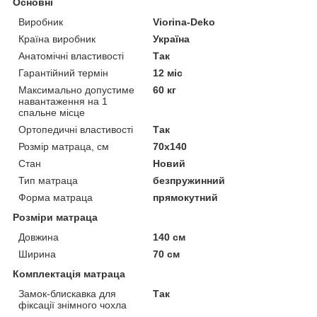
Основні
Виробник
Viorina-Deko
Країна виробник
Україна
Анатомічні властивості
Так
Гарантійний термін
12 міс
Максимально допустиме
60 кг
навантаження на 1
спальне місце
Ортопедичні властивості
Так
Розмір матраца, см
70х140
Стан
Новий
Тип матраца
безпружинний
Форма матраца
прямокутний
Розміри матраца
Довжина
140 см
Ширина
70 см
Комплектація матраца
Замок-блискавка для
Так
фіксації знімного чохла