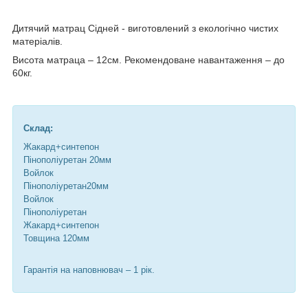
Дитячий матрац Сідней - виготовлений з екологічно чистих
матеріалів.
Висота матраца – 12см. Рекомендоване навантаження – до
60кг.
Склад:
Жакард+синтепон
Пінополіуретан 20мм
Войлок
Пінополіуретан20мм
Войлок
Пінополіуретан
Жакард+синтепон
Товщина 120мм
Гарантія на наповнювач – 1 рік.