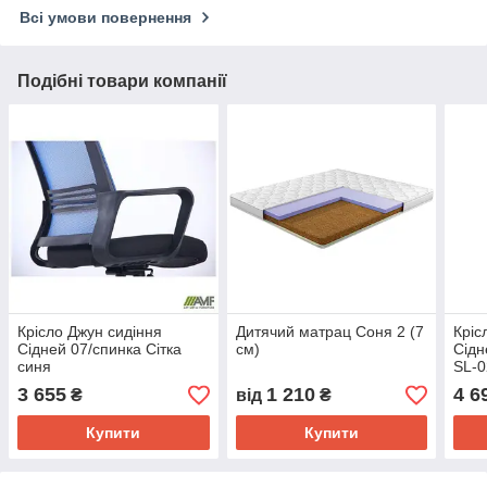
Всі умови повернення
Подібні товари компанії
Крісло Джун сидіння
Дитячий матрац Соня 2 (7
Кріс
Сідней 07/спинка Сітка
см)
Сідн
синя
SL-0
3 655
1 210
4 6
₴
від
₴
Купити
Купити