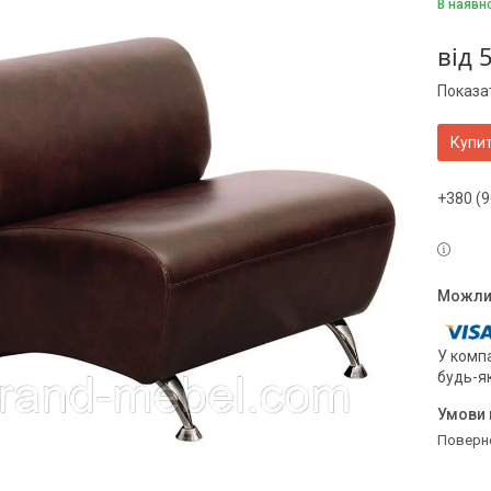
В наявн
від
5
Показат
Купи
+380 (9
У компа
будь-я
поверн