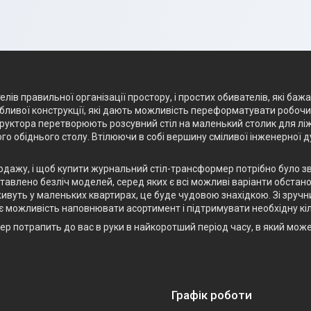
лів правильної організації простору, і простих обивателів, які баж
ливої конструкції, які дають можливість переформатувати робочий 
структора перетворюють розсувний стіл на маленький столик для лі
го обіднього столу. Втілюючи в собі вершину сміливої інженерної 
родажу, і щоб купити журнальний стіл-трансформер потрібно було з
авлено безліч моделей, серед яких є всі можливі варіанти обстанов
ивуть у маленьких квартирах, це буде чудовою знахідкою. Зі зручн
є можливість наповнювати асортимент і підтримувати необхідну кіл
р потрапить до вас в руки в найкоротший період часу, в який мож
Графік роботи