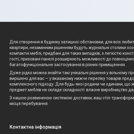
Для створення в будинку затишної обстановки, для всіх любите
квартири, незамінним рішенням будуть журнальні столики особ
компактні меблі, придбані для таких випадків, з легкістю кон
гості, приховані панелі розширюють можливості до повноцінно
багатофункціональне застосування в різних приміщеннях.
Дуже рідко можна знайти такі унікальні рішення у вільному п
вирішено для вас — у вказаному нижче переліку товарів предст
комплексного підходу. Для будь-якої родини чи одинаки, що ж
предмет меблів не складе складності: власне виробництво да
З нашою розвиненою системою доставки, ваш стіл-трансформе
місця перебування.