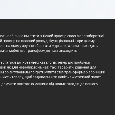
ають побільше вмістити в тісний простір своєї малогабаритної
простір на власний розсуд. Функціональні, і при цьому
жка, на якому зручно зберігати журнали, а коли приходять
думки, меблі, що трансформуються, знаходить
вертатися до іноземних каталогів: тепер цю проблему
ки як для невеликих кімнат, так і габаритні рішення для
им орієнтуванням по групі купити стіл-трансформер або інший
ькість товару, щоб задовольнити навіть ажіотажний попит.
е домчати вантажна машина від наших складів до вашого