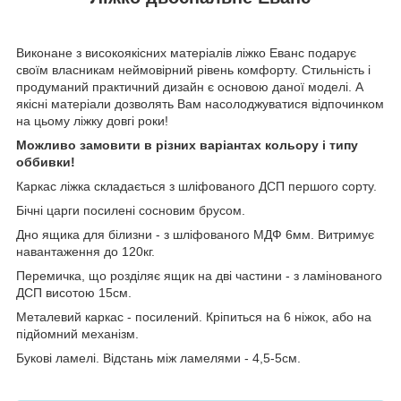
Виконане з високоякісних матеріалів ліжко Еванс подарує
своїм власникам неймовірний рівень комфорту. Стильність і
продуманий практичний дизайн є основою даної моделі. А
якісні матеріали дозволять Вам насолоджуватися відпочинком
на цьому ліжку довгі роки!
Можливо замовити в різних варіантах кольору і типу
оббивки!
Каркас ліжка складається з шліфованого ДСП першого сорту.
Бічні царги посилені сосновим брусом.
Дно ящика для білизни - з шліфованого МДФ 6мм. Витримує
навантаження до 120кг.
Перемичка, що розділяє ящик на дві частини - з ламінованого
ДСП висотою 15см.
Металевий каркас - посилений.
Кріпиться на 6 ніжок, або на
підйомний механізм.
Букові ламелі. Відстань між ламелями - 4,5-5см.