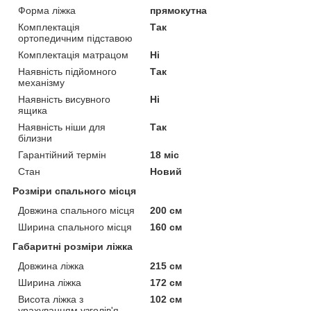
Форма ліжка
прямокутна
Комплектація
Так
ортопедичним підставою
Комплектація матрацом
Ні
Наявність підйомного
Так
механізму
Наявність висувного
Ні
ящика
Наявність ніши для
Так
білизни
Гарантійний термін
18 міс
Стан
Новий
Розміри спального місця
Довжина спального місця
200 см
Ширина спального місця
160 см
Габаритні розміри ліжка
Довжина ліжка
215 см
Ширина ліжка
172 см
Висота ліжка з
102 см
урахуванням узголів'я