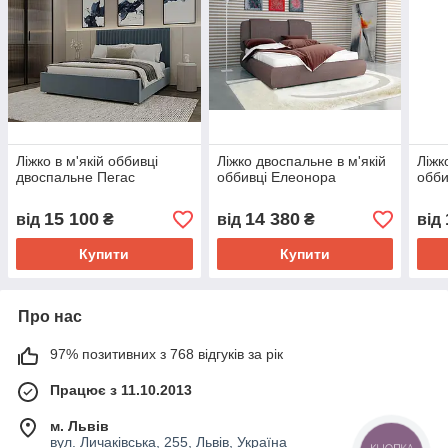
Ліжко в м'якій оббивці
Ліжко двоспальне в м'якій
Ліжк
двоспальне Пегас
оббивці Елеонора
обби
15 100
14 380
від
₴
від
₴
від
Купити
Купити
Про нас
97% позитивних з 768 відгуків за рік
Працює з 11.10.2013
м. Львів
вул. Личаківська, 255, Львів, Україна