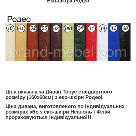
Еко-шкіра Родео
Ціна вказана за Диван Тонус стандартного
розміру (160х60см) з еко-шкіри Родео!
Ціна дивана, виготовленого по індивідуальних
розмірах або з еко-шкіри Неаполь і Флай
прораховуються індивідуально!!!