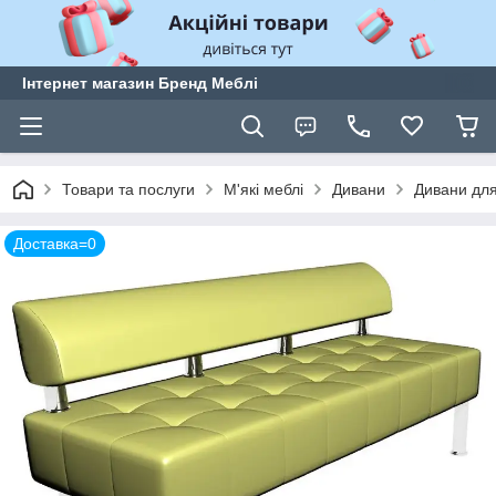
Інтернет магазин Бренд Меблі
Товари та послуги
М'які меблі
Дивани
Дивани для 
Доставка=0