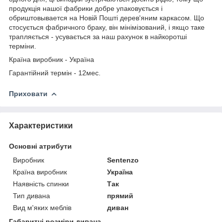
продукція нашої фабрики добре упаковується і
обриштовывается на Новій Пошті дерев'яним каркасом. Що
стосується фабричного браку, він мінімізований, і якщо таке
трапляється - усувається за наш рахунок в найкоротші
терміни.
Країна виробник - Україна
Гарантійний термін - 12мес.
Приховати
Характеристики
Основні атрибути
Виробник
Sentenzo
Країна виробник
Україна
Наявність спинки
Так
Тип дивана
прямий
Вид м'яких меблів
диван
Габаритні розміри дивана