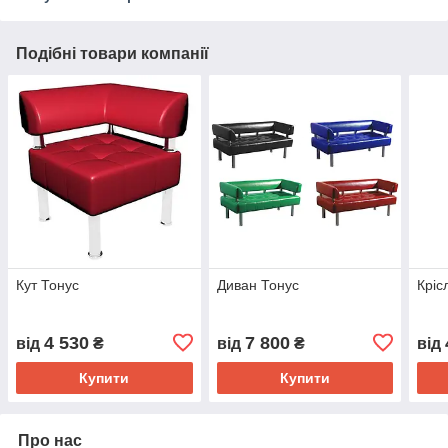
Подібні товари компанії
Кут Тонус
Диван Тонус
Кріс
4 530
7 800
від
₴
від
₴
від
Купити
Купити
Про нас