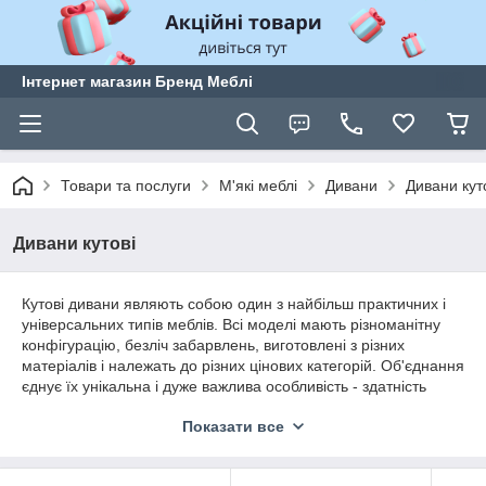
Інтернет магазин Бренд Меблі
Товари та послуги
М'які меблі
Дивани
Дивани кут
Дивани кутові
Кутові дивани являють собою один з найбільш практичних і
універсальних типів меблів. Всі моделі мають різноманітну
конфігурацію, безліч забарвлень, виготовлені з різних
матеріалів і належать до різних цінових категорій. Об'єднання
єднує їх унікальна і дуже важлива особливість - здатність
максимально займати одне з найбільш рідко
Показати все
використовуються місць у кімнаті - кут.