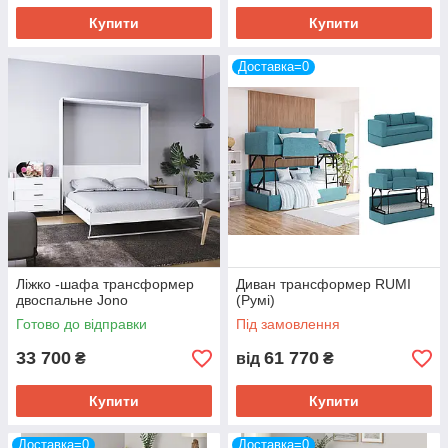
Купити
Купити
Доставка=0
Ліжко -шафа трансформер
Диван трансформер RUMI
двоспальне Jono
(Румі)
Готово до відправки
Під замовлення
33 700
61 770
₴
від
₴
Купити
Купити
Доставка=0
Доставка=0