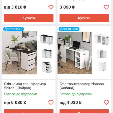
3 810
3 890
від
₴
₴
Купити
Купити
Доставка=0
Доставка=0
Стіл комод трансформер
Стіл трансформер Hobana
Shiron (Шайрон)
(Хобана)
Готово до відправки
Готово до відправки
6 080
4 030
від
₴
від
₴