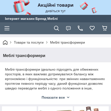
Інтернет магазин Бренд Меблі
Товари та послуги
Меблі трансформери
Меблі трансформери
Меблі-трансформери ідеально підходять для обмежених
просторів, в яких важливо дотримуватися балансу між
ергономікою і функціональністю: при змінних навантаженнях
протягом певного періоду часу, даний функціонал дозволяє
швидко переводити меблі з одного положення в інше,
забезпечуючи зручність використання. Наприклад, стіл-
Показати все
трансформер легко поміститься в складеному вигляді навіть
в невеликій кімнаті, а при необхідності, коли прийшли гості
потрібно збільшити робочий простір поверхні - стільниця