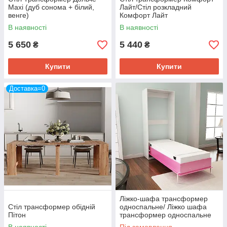
Maxi (дуб сонома + білий,
Лайт/Стіл розкладний
венге)
Комфорт Лайт
В наявності
В наявності
5 650
5 440
₴
₴
Купити
Купити
Доставка=0
Ліжко-шафа трансформер
Стіл трансформер обідній
односпальне/ Ліжко шафа
Пітон
трансформер односпальне