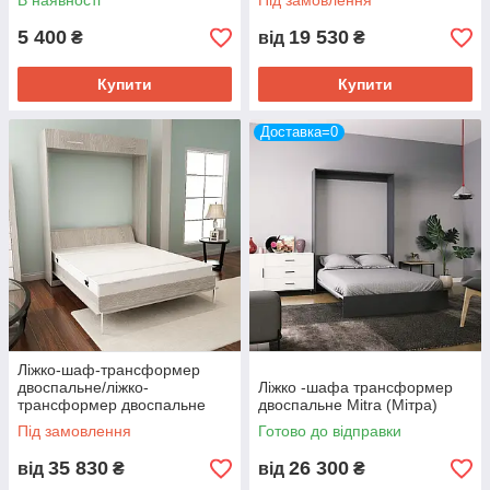
В наявності
Під замовлення
5 400
19 530
₴
від
₴
Купити
Купити
Доставка=0
Ліжко-шаф-трансформер
двоспальне/ліжко-
Ліжко -шафа трансформер
трансформер двоспальне
двоспальне Mitra (Мітра)
Під замовлення
Готово до відправки
35 830
26 300
від
₴
від
₴