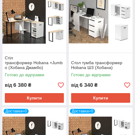
Стіл
трансформер Hobana +Jumb
Стол тумба трансформер
o (Хобана Джамбо)
Hobana Ш3 (Хобана)
Готово до відправки
Готово до відправки
6 380
6 340
від
₴
від
₴
Купити
Купити
Доставка=0
Доставка=0