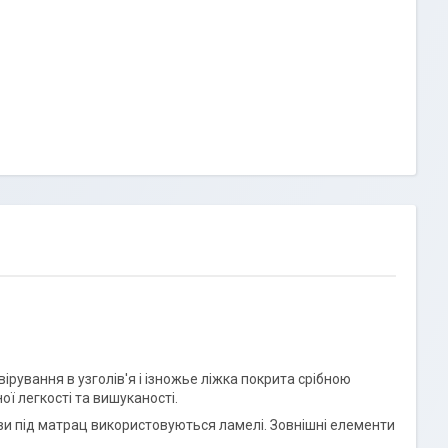
ірування в узголів'я і ізножье ліжка покрита срібною
ої легкості та вишуканості.
нови під матрац використовуються ламелі. Зовнішні елементи