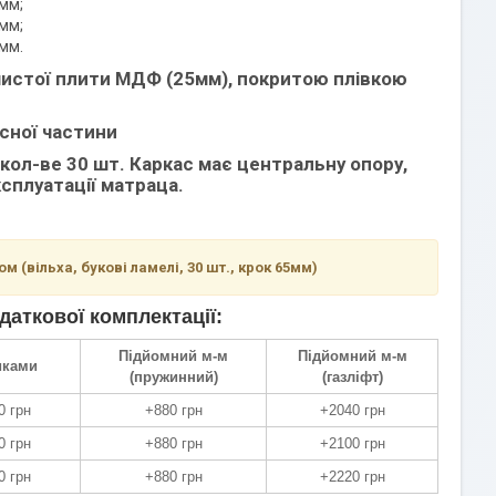
мм;
мм;
мм.
но чистої плити МДФ (25мм), покритою плівкою
асної частини
кол-ве 30 шт. Каркас має центральну опору,
сплуатації матраца.
 (вільха, букові ламелі, 30 шт., крок 65мм)
даткової комплектації:
Підйомний м-м
Підйомний м-м
иками
(пружинний)
(газліфт)
0 грн
+880 грн
+2040 грн
0 грн
+880 грн
+2100 грн
0 грн
+880 грн
+2220 грн