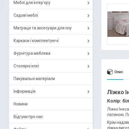
Меблі для інтер'єру
Садові меблі
Матраци та аксесуари для сну
Каркаси і комплектуючі
Фурнітура меблева
Столярні клеї
Опис
Пакувальні матеріали
Ліжко І
Інформація
Колір:
бі
Новини
Ліжко Інеса
патиною.
П
Відгуки про нас
Крім надзв
ліжка виго