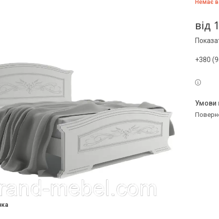
Немає в
від
Показат
+380 (9
поверн
нка