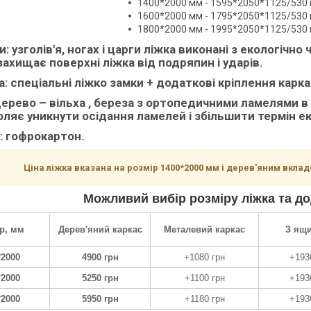
1400*2000 мм - 1595*2050*1125/530 
1600*2000 мм - 1795*2050*1125/530 
1800*2000 мм - 1995*2050*1125/530 
и:
узголів'я, ногах і царги ліжка виконані з екологіч
захищає поверхні ліжка від подряпин і ударів.
а:
спеціальні ліжко замки + додаткові кріплення карк
ерево – вільха , береза з ортопедичними ламелями в 
ляє уникнути осідання ламелей і збільшити термін ек
:
гофрокартон.
Ціна ліжка вказана на розмір 1400*2000 мм і дерев'яним вкладом
Можливий вибір розміру ліжка та до
р, мм
Дерев'яний каркас
Металевий каркас
З ящ
*2000
4900 грн
+1080 грн
+193
*2000
5250 грн
+1100 грн
+193
*2000
5950 грн
+1180 грн
+193