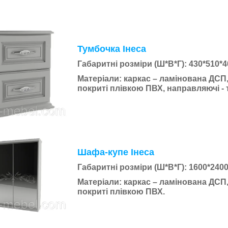
Тумбочка Інеса
Габаритні розміри (Ш*В*Г):
430*510*4
Матеріали:
каркас – ламінована ДСП
покриті плівкою ПВХ, направляючі - 
Шафа-купе Інеса
Габаритні розміри (Ш*В*Г):
1600*240
Матеріали:
каркас – ламінована ДСП,
покриті плівкою ПВХ.