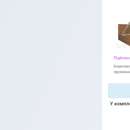
Підйомн
Комплект
пружинни
У компле