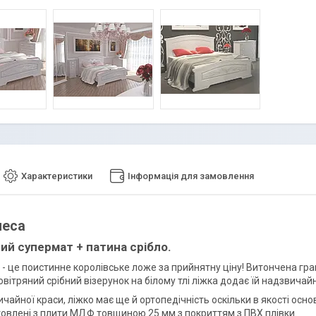
Характеристики
Інформація для замовлення
неса
лий супермат + патина срібло.
 -
це поистинне королівське ложе за прийнятну ціну! Витончена грав
овітряний срібний візерунок на білому тлі ліжка додає їй надзвичайн
ичайної краси, ліжко має ще й ортопедічність оскільки в якості ос
товлені з плити МДФ товщиною 25 мм з покриттям з ПВХ плівки.