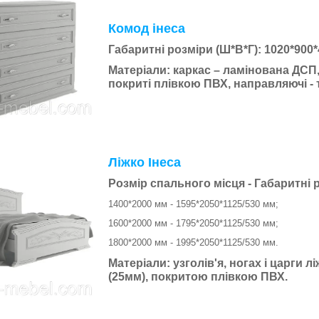
Комод інеса
Габаритні розміри (Ш*В*Г):
1020*900*
Матеріали:
каркас – ламінована ДСП
покриті плівкою ПВХ, направляючі - 
Ліжко Інеса
Розмір спального місця - Габаритні 
1400*2000 мм - 1595*2050*1125/530 мм;
1600*2000 мм - 1795*2050*1125/530 мм;
1800*2000 мм - 1995*2050*1125/530 мм.
Матеріали:
узголів'я, ногах і царги 
(25мм), покритою плівкою ПВХ.