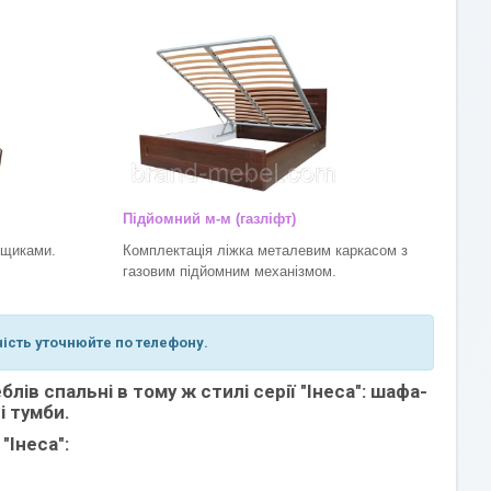
Підйомний м-м (газліфт)
ящиками.
Комплектація ліжка металевим каркасом з
газовим підйомним механізмом.
ність уточнюйте по телефону.
ів спальні в тому ж стилі серії "Інеса": шафа-
і тумби.
"Інеса":